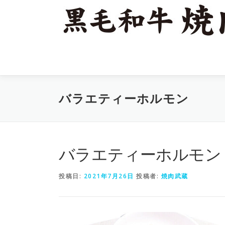
コ
ン
テ
ン
ツ
へ
ス
キ
バラエティーホルモン
ッ
プ
バラエティーホルモン
投稿日:
2021年7月26日
投稿者:
焼肉武蔵