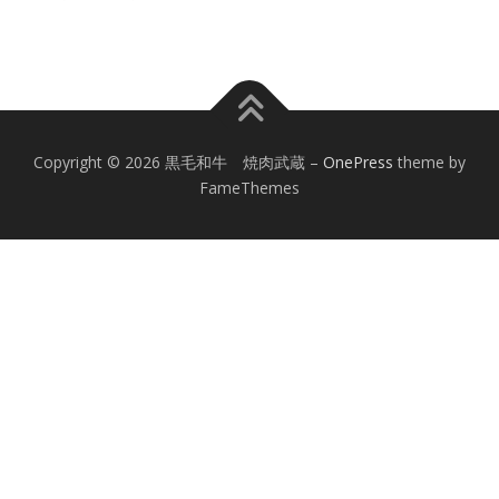
Copyright © 2026 黒毛和牛 焼肉武蔵
–
OnePress
theme by
FameThemes