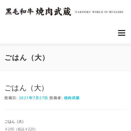
コ
ン
テ
ン
ツ
へ
メニュー
ス
キ
ッ
プ
トップページ
店舗情報
アクセス
メニュー
ごはん（大）
ごはん（大）
投稿日:
2021年7月27日
投稿者:
焼肉武蔵
ごはん（大）
￥200（税込￥220）