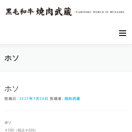
コ
ン
テ
ン
ツ
へ
メニュー
ス
キ
ッ
プ
トップページ
店舗情報
アクセス
メニュー
ホソ
ホソ
投稿日:
2021年7月26日
投稿者:
焼肉武蔵
ホソ
￥580（税込￥638）