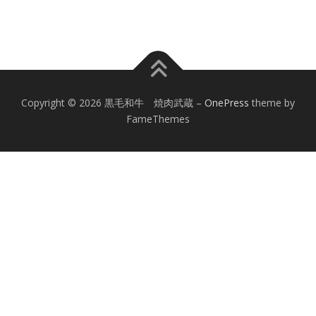
Copyright © 2026 黒毛和牛 焼肉武蔵
–
OnePress
theme by
FameThemes