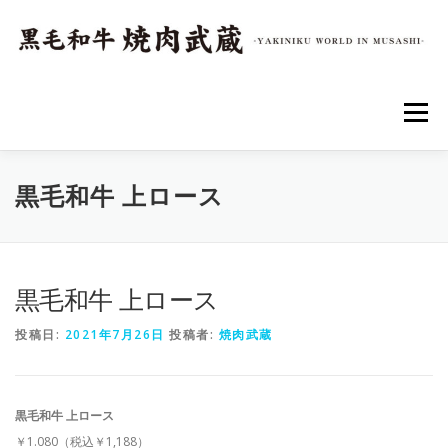
コ
ン
テ
ン
ツ
へ
メニュー
ス
キ
ッ
プ
トップページ
店舗情報
アクセス
メニュー
黒毛和牛 上ロース
黒毛和牛 上ロース
投稿日:
2021年7月26日
投稿者:
焼肉武蔵
黒毛和牛 上ロース
￥1.080（税込￥1,188）