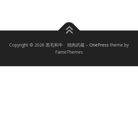
Copyright © 2026 黒毛和牛 焼肉武蔵
–
OnePress
theme by
FameThemes