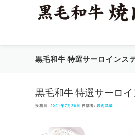
コ
ン
テ
ン
ツ
へ
ス
キ
黒毛和牛 特選サーロインス
ッ
プ
黒毛和牛 特選サーロ
投稿日:
2021年7月26日
投稿者:
焼肉武蔵