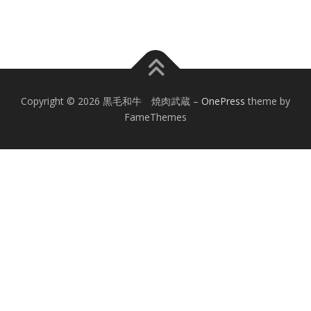
Copyright © 2026 黒毛和牛 焼肉武蔵
–
OnePress
theme by
FameThemes