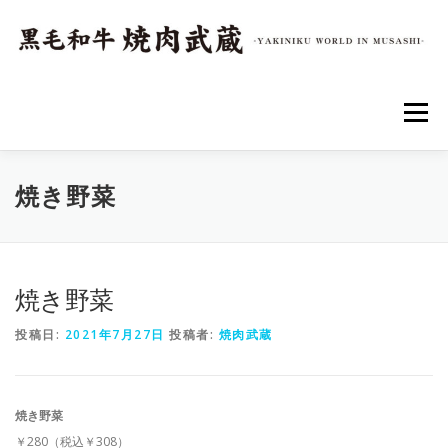
コ
ン
テ
ン
ツ
へ
メニュー
ス
キ
ッ
プ
トップページ
店舗情報
アクセス
メニュー
焼き野菜
焼き野菜
投稿日:
2021年7月27日
投稿者:
焼肉武蔵
焼き野菜
￥280（税込￥308）