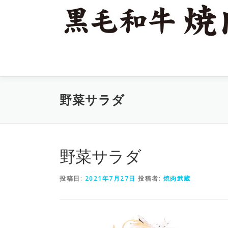
コ
ン
テ
ン
ツ
へ
ス
キ
野菜サラダ
ッ
プ
野菜サラダ
投稿日:
2021年7月27日
投稿者:
焼肉武蔵